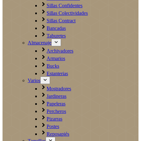
Sillas Confidentes
Sillas Colectividades
Sillas Contract
Bancadas
Taburetes
Almacenaje
Archivadores
Armarios
Bucks
Estanterias
Varios
Mostradores
Jardineras
Papeleras
Percheros
Pizarras
Postes
Reposapiés
Taquillas