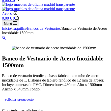
de
compra
Acceso
Carro
0,00
€
0
de
Menú
compra
Inicio
/
Taquillas
/
Bancos de Vestuarios
/
Banco de Vestuario de Acero
Inoxidable 1500mm
🔍
Banco de Vestuario de Acero Inoxidable
1500mm
Banco de vestuario fenólico, chasis fabricado en tubo de acero
inoxidable de 1. Listones de tablero fenólico de 12 mm de grosor.
Incluye conteras de PVC. Dimensiones 480mm Alto x 1500mm
Ancho x 340mm Fondo.
Solicitar presupuesto
Características adicionales