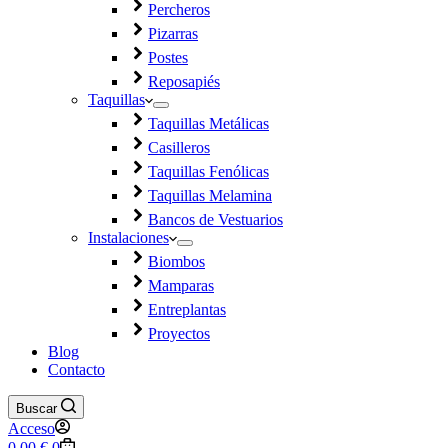
Percheros
Pizarras
Postes
Reposapiés
Taquillas
Taquillas Metálicas
Casilleros
Taquillas Fenólicas
Taquillas Melamina
Bancos de Vestuarios
Instalaciones
Biombos
Mamparas
Entreplantas
Proyectos
Blog
Contacto
Buscar
Acceso
Carro
0,00
€
0