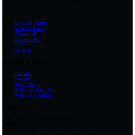
Categorías
Mesas de Oficina
Sillas de Oficina
Almacenaje
Instalaciones
Varios
Taquillas
Atención al Cliente
Contacto
Productos
Aviso Legal
Política de Privacidad
Política de Cookies
Contacto
Calle Granada, 26 – 28007 Madrid
ana@issa.ws
+34 91 433 3558
De lunes a viernes: 9:00 – 14:00 y 16:00 – 19:00